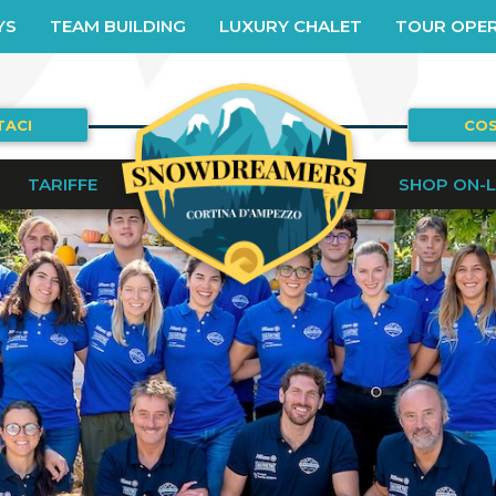
YS
TEAM BUILDING
LUXURY CHALET
TOUR OPE
TACI
COS
TARIFFE
SHOP ON-L