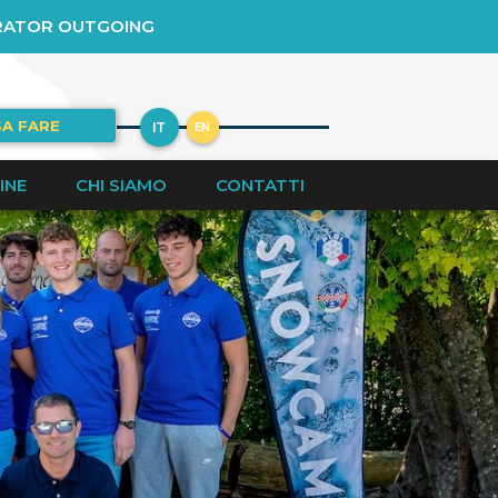
RATOR OUTGOING
A FARE
IT
EN
INE
CHI SIAMO
CONTATTI