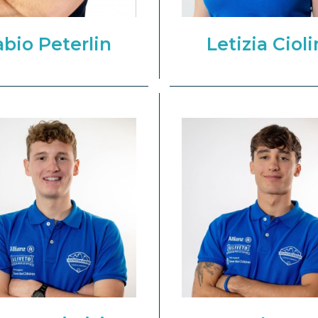
abio Peterlin
Letizia Ciol